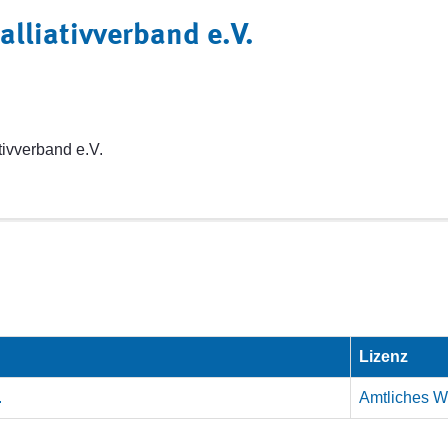
alliativverband e.V.
tivverband e.V.
Lizenz
.
Amtliches We