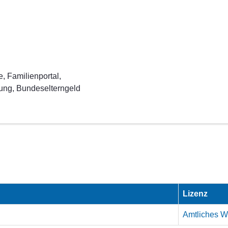
e, Familienportal,
ung, Bundeselterngeld
Lizenz
Amtliches We