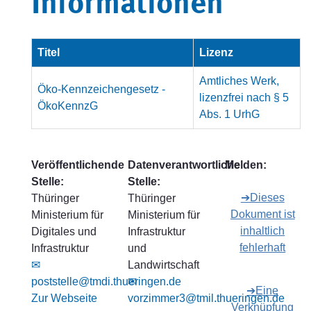
Informationen
Titel
Lizenz
Amtliches Werk,
Öko-Kennzeichengesetz -
lizenzfrei nach § 5
ÖkoKennzG
Abs. 1 UrhG
Veröffentlichende
Datenverantwortliche
Melden:
Stelle:
Stelle:
➔Dieses
Thüringer
Thüringer
Dokument ist
Ministerium für
Ministerium für
inhaltlich
Digitales und
Infrastruktur
fehlerhaft
Infrastruktur
und
✉
Landwirtschaft
poststelle@tmdi.thueringen.de
✉
➔Eine
Zur Webseite
vorzimmer3@tmil.thueringen.de
Verknüpfung