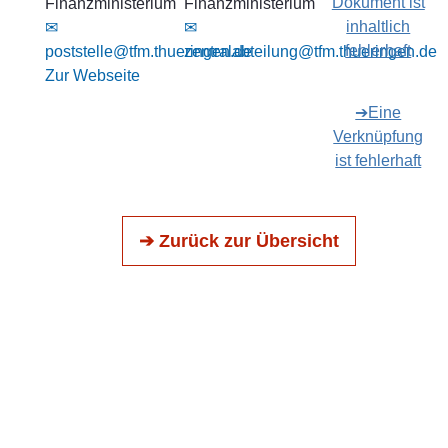
Dokument ist
Finanzministerium
Finanzministerium
inhaltlich
✉
✉
fehlerhaft
poststelle@tfm.thueringen.de
zentralabteilung@tfm.thueringen.de
Zur Webseite
➔Eine
Verknüpfung
ist fehlerhaft
➔ Zurück zur Übersicht