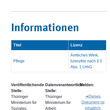
Informationen
Titel
Lizenz
Amtliches Werk,
Pflege
lizenzfrei nach § 5
Abs. 1 UrhG
Veröffentlichende
Datenverantwortliche
Melden:
Stelle:
Stelle:
➔Dieses
Thüringer
Thüringer
Dokument ist
Ministerium für
Ministerium für
inhaltlich
Soziales,
Arbeit,