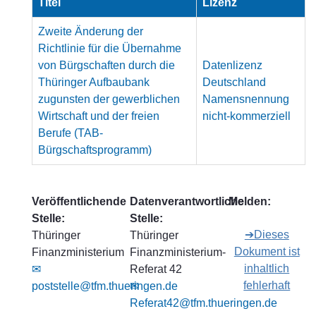
Titel
Lizenz
Zweite Änderung der
Richtlinie für die Übernahme
von Bürgschaften durch die
Datenlizenz
Thüringer Aufbaubank
Deutschland
zugunsten der gewerblichen
Namensnennung
Wirtschaft und der freien
nicht-kommerziell
Berufe (TAB-
Bürgschaftsprogramm)
Veröffentlichende
Datenverantwortliche
Melden:
Stelle:
Stelle:
➔Dieses
Thüringer
Thüringer
Dokument ist
Finanzministerium
Finanzministerium-
inhaltlich
✉
Referat 42
fehlerhaft
poststelle@tfm.thueringen.de
✉
Referat42@tfm.thueringen.de