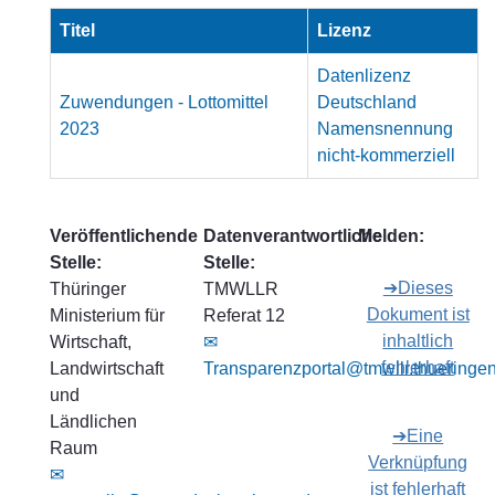
Titel
Lizenz
Datenlizenz
Zuwendungen - Lottomittel
Deutschland
2023
Namensnennung
nicht-kommerziell
Veröffentlichende
Datenverantwortliche
Melden:
Stelle:
Stelle:
➔Dieses
Thüringer
TMWLLR
Dokument ist
Ministerium für
Referat 12
inhaltlich
Wirtschaft,
✉
fehlerhaft
Landwirtschaft
Transparenzportal@tmwllr.thueringe
und
Ländlichen
➔Eine
Raum
Verknüpfung
✉
ist fehlerhaft