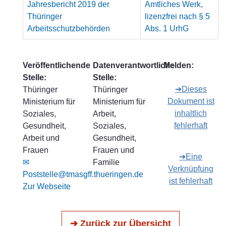
Jahresbericht 2019 der
Amtliches Werk,
Thüringer
lizenzfrei nach § 5
Arbeitsschutzbehörden
Abs. 1 UrhG
Veröffentlichende
Datenverantwortliche
Melden:
Stelle:
Stelle:
➔Dieses
Thüringer
Thüringer
Dokument ist
Ministerium für
Ministerium für
inhaltlich
Soziales,
Arbeit,
fehlerhaft
Gesundheit,
Soziales,
Arbeit und
Gesundheit,
Frauen
Frauen und
➔Eine
✉
Familie
Verknüpfung
Poststelle@tmasgff.thueringen.de
ist fehlerhaft
Zur Webseite
➔ Zurück zur Übersicht