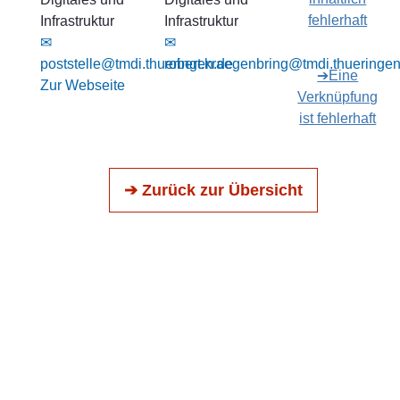
fehlerhaft
Infrastruktur
Infrastruktur
✉
✉
poststelle@tmdi.thueringen.de
robert.kraegenbring@tmdi.thueringe
➔Eine
Zur Webseite
Verknüpfung
ist fehlerhaft
➔ Zurück zur Übersicht