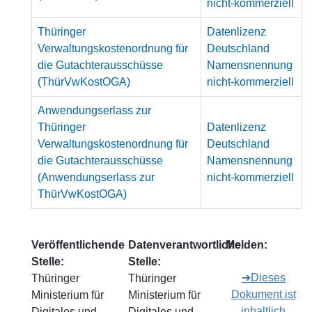
nicht-kommerziell
Thüringer
Datenlizenz
Verwaltungskostenordnung für
Deutschland
die Gutachterausschüsse
Namensnennung
(ThürVwKostOGA)
nicht-kommerziell
Anwendungserlass zur
Thüringer
Datenlizenz
Verwaltungskostenordnung für
Deutschland
die Gutachterausschüsse
Namensnennung
(Anwendungserlass zur
nicht-kommerziell
ThürVwKostOGA)
Veröffentlichende
Datenverantwortliche
Melden:
Stelle:
Stelle:
➔Dieses
Thüringer
Thüringer
Dokument ist
Ministerium für
Ministerium für
inhaltlich
Digitales und
Digitales und