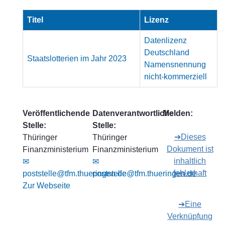
Titel
Lizenz
Datenlizenz
Deutschland
Staatslotterien im Jahr 2023
Namensnennung
nicht-kommerziell
Veröffentlichende
Datenverantwortliche
Melden:
Stelle:
Stelle:
➔Dieses
Thüringer
Thüringer
Dokument ist
Finanzministerium
Finanzministerium
inhaltlich
✉
✉
fehlerhaft
poststelle@tfm.thueringen.de
poststelle@tfm.thueringen.de
Zur Webseite
➔Eine
Verknüpfung