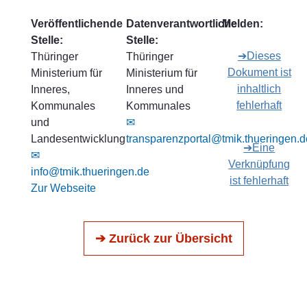
Veröffentlichende
Datenverantwortliche
Melden:
Stelle:
Stelle:
➔Dieses
Thüringer
Thüringer
Dokument ist
Ministerium für
Ministerium für
inhaltlich
Inneres,
Inneres und
fehlerhaft
Kommunales
Kommunales
und
✉
Landesentwicklung
transparenzportal@tmik.thueringen.d
➔Eine
✉
Verknüpfung
info@tmik.thueringen.de
ist fehlerhaft
Zur Webseite
➔ Zurück zur Übersicht