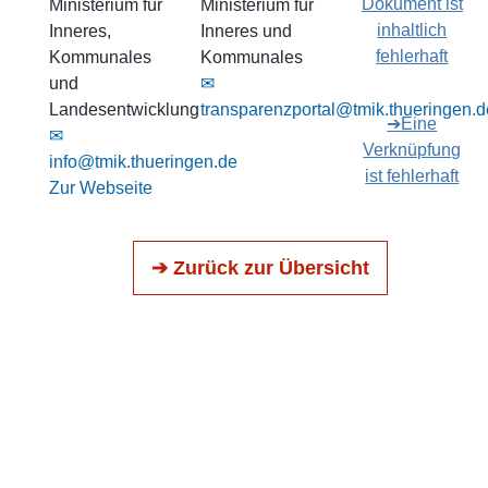
Dokument ist
Ministerium für
Ministerium für
inhaltlich
Inneres,
Inneres und
fehlerhaft
Kommunales
Kommunales
und
✉
Landesentwicklung
transparenzportal@tmik.thueringen.d
➔Eine
✉
Verknüpfung
info@tmik.thueringen.de
ist fehlerhaft
Zur Webseite
➔ Zurück zur Übersicht