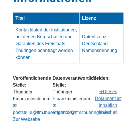
Titel
Lizenz
Kontaktdaten der Institutionen,
bei denen Bürgschaften und
Datenlizenz
Garantien des Freistaats
Deutschland
Thüringen beantragt werden
Namensnennung
können
Veröffentlichende
Datenverantwortliche
Melden:
Stelle:
Stelle:
➔Dieses
Thüringer
Thüringer
Dokument ist
Finanzministerium
Finanzministerium
inhaltlich
✉
✉
fehlerhaft
poststelle@tfm.thueringen.de
referat42@tfm.thueringen.de
Zur Webseite