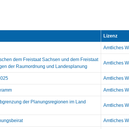
Lizenz
Amtliches We
ischen dem Freistaat Sachsen und dem Freistaat
Amtliches We
ragen der Raumordnung und Landesplanung
2025
Amtliches We
ogramm
Amtliches We
Abgrenzung der Planungsregionen im Land
Amtliches We
nungsbeirat
Amtliches We