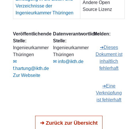
Andere Open
Verzeichnisse der
Source Lizenz
Ingenieurkammer Thüringen
Veröffentlichende
Datenverantwortliche
Melden:
Stelle:
Stelle:
➔Dieses
Ingenieurkammer
Ingenieurkammer
Dokument ist
Thüringen
Thüringen
inhaltlich
✉
✉ info@ikth.de
fehlerhaft
f.hartung@ikth.de
Zur Webseite
➔Eine
Verknüpfung
ist fehlerhaft
➔ Zurück zur Übersicht