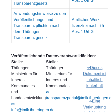
Abs. 1 UrhG
Transparenzgesetz
Anwendungshinweise zu den
Veröffentlichungs- und
Amtliches Werk,
Transparenzpflichten nach
lizenzfrei nach § 5
dem Thüringer
Abs. 1 UrhG
Transparenzgesetz
Veröffentlichende
Datenverantwortliche
Melden:
Stelle:
Stelle:
➔Dieses
Thüringer
Thüringer
Dokument ist
Ministerium für
Ministerium für
inhaltlich
Inneres,
Inneres und
fehlerhaft
Kommunales
Kommunales
und
✉
Landesentwicklung
transparenzportal@tmik.thueringen.d
➔Eine
✉
Verknüpfung
info@tmik.thueringen.de