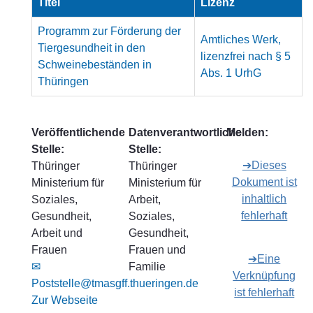
Titel
Lizenz
Programm zur Förderung der
Amtliches Werk,
Tiergesundheit in den
lizenzfrei nach § 5
Schweinebeständen in
Abs. 1 UrhG
Thüringen
Veröffentlichende
Datenverantwortliche
Melden:
Stelle:
Stelle:
➔Dieses
Thüringer
Thüringer
Dokument ist
Ministerium für
Ministerium für
inhaltlich
Soziales,
Arbeit,
fehlerhaft
Gesundheit,
Soziales,
Arbeit und
Gesundheit,
Frauen
Frauen und
➔Eine
✉
Familie
Verknüpfung
Poststelle@tmasgff.thueringen.de
ist fehlerhaft
Zur Webseite