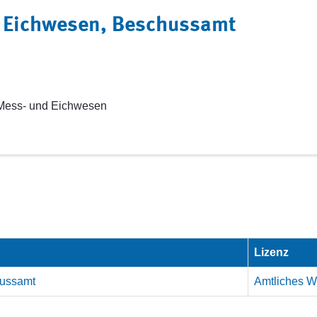
d Eichwesen, Beschussamt
Mess- und Eichwesen
Lizenz
hussamt
Amtliches We