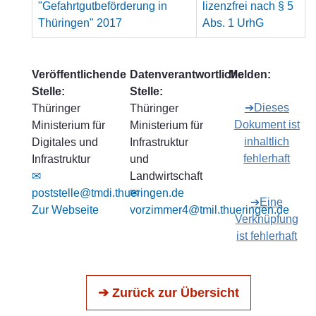
"Gefahrtgutbeförderung in
lizenzfrei nach § 5
Thüringen" 2017
Abs. 1 UrhG
Veröffentlichende
Datenverantwortliche
Melden:
Stelle:
Stelle:
➔Dieses
Thüringer
Thüringer
Dokument ist
Ministerium für
Ministerium für
inhaltlich
Digitales und
Infrastruktur
fehlerhaft
Infrastruktur
und
✉
Landwirtschaft
poststelle@tmdi.thueringen.de
✉
➔Eine
Zur Webseite
vorzimmer4@tmil.thueringen.de
Verknüpfung
ist fehlerhaft
➔ Zurück zur Übersicht