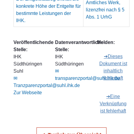
Amtliches Werk,
konkrete Höhe der Entgelte für
lizenzfrei nach § 5
bestimmte Leistungen der
Abs. 1 UrhG
IHK.
Veröffentlichende
Datenverantwortliche
Melden:
Stelle:
Stelle:
➔Dieses
IHK
IHK
Dokument ist
Südthüringen
Südthüringen
inhaltlich
Suhl
✉
fehlerhaft
✉
transparenzportal@suhl.ihk.de
Tranzparenzportal@suhl.ihk.de
Zur Webseite
➔Eine
Verknüpfung
ist fehlerhaft