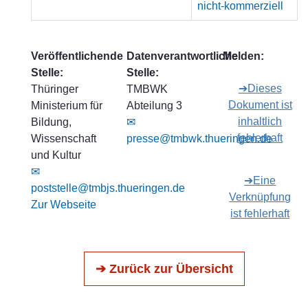
nicht-kommerziell
Veröffentlichende
Datenverantwortliche
Melden:
Stelle:
Stelle:
➔Dieses
Thüringer
TMBWK
Dokument ist
Ministerium für
Abteilung 3
inhaltlich
Bildung,
✉
fehlerhaft
Wissenschaft
presse@tmbwk.thueringen.de
und Kultur
✉
➔Eine
poststelle@tmbjs.thueringen.de
Verknüpfung
Zur Webseite
ist fehlerhaft
➔ Zurück zur Übersicht