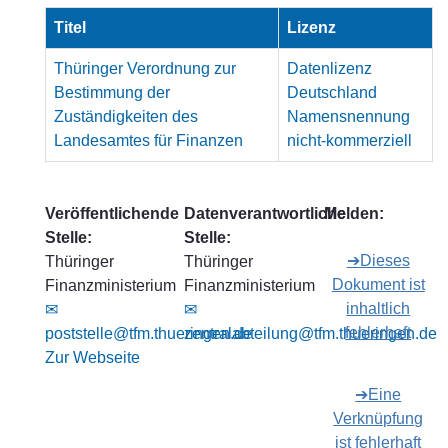
Titel
Lizenz
Thüringer Verordnung zur
Datenlizenz
Bestimmung der
Deutschland
Zuständigkeiten des
Namensnennung
Landesamtes für Finanzen
nicht-kommerziell
Veröffentlichende
Datenverantwortliche
Melden:
Stelle:
Stelle:
➔Dieses
Thüringer
Thüringer
Dokument ist
Finanzministerium
Finanzministerium
inhaltlich
✉
✉
fehlerhaft
poststelle@tfm.thueringen.de
zentralabteilung@tfm.thueringen.de
Zur Webseite
➔Eine
Verknüpfung
ist fehlerhaft