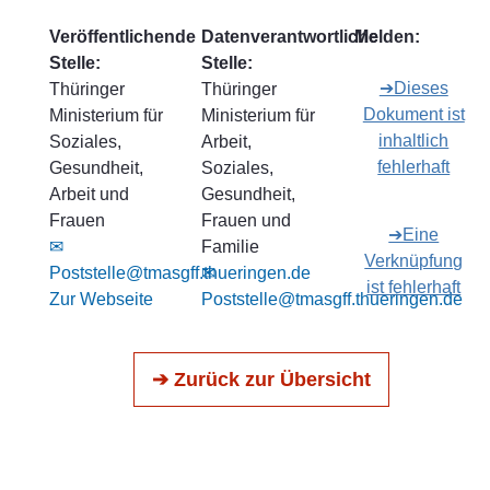
Veröffentlichende
Datenverantwortliche
Melden:
Stelle:
Stelle:
➔Dieses
Thüringer
Thüringer
Dokument ist
Ministerium für
Ministerium für
inhaltlich
Soziales,
Arbeit,
fehlerhaft
Gesundheit,
Soziales,
Arbeit und
Gesundheit,
Frauen
Frauen und
➔Eine
✉
Familie
Verknüpfung
Poststelle@tmasgff.thueringen.de
✉
ist fehlerhaft
Zur Webseite
Poststelle@tmasgff.thueringen.de
➔ Zurück zur Übersicht