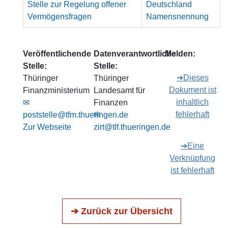
Stelle zur Regelung offener
Deutschland
Vermögensfragen
Namensnennung
Veröffentlichende
Datenverantwortliche
Melden:
Stelle:
Stelle:
➔Dieses
Thüringer
Thüringer
Dokument ist
Finanzministerium
Landesamt für
inhaltlich
✉
Finanzen
fehlerhaft
poststelle@tfm.thueringen.de
✉
Zur Webseite
zirt@tlf.thueringen.de
➔Eine
Verknüpfung
ist fehlerhaft
➔ Zurück zur Übersicht