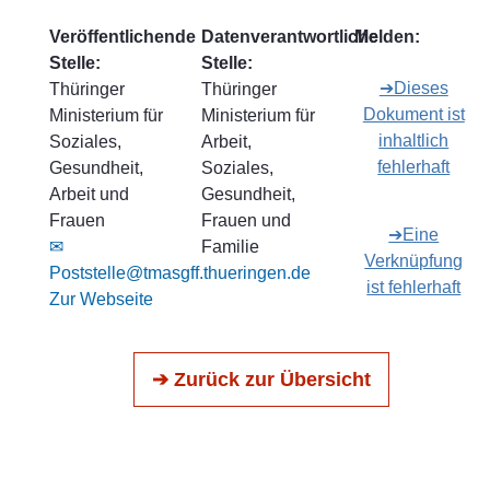
Veröffentlichende
Datenverantwortliche
Melden:
Stelle:
Stelle:
➔Dieses
Thüringer
Thüringer
Dokument ist
Ministerium für
Ministerium für
inhaltlich
Soziales,
Arbeit,
fehlerhaft
Gesundheit,
Soziales,
Arbeit und
Gesundheit,
Frauen
Frauen und
➔Eine
✉
Familie
Verknüpfung
Poststelle@tmasgff.thueringen.de
ist fehlerhaft
Zur Webseite
➔ Zurück zur Übersicht