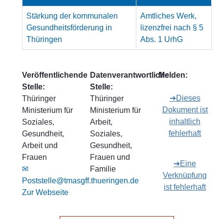
Stärkung der kommunalen
Amtliches Werk,
Gesundheitsförderung in
lizenzfrei nach § 5
Thüringen
Abs. 1 UrhG
Veröffentlichende
Datenverantwortliche
Melden:
Stelle:
Stelle:
➔Dieses
Thüringer
Thüringer
Dokument ist
Ministerium für
Ministerium für
inhaltlich
Soziales,
Arbeit,
fehlerhaft
Gesundheit,
Soziales,
Arbeit und
Gesundheit,
Frauen
Frauen und
➔Eine
✉
Familie
Verknüpfung
Poststelle@tmasgff.thueringen.de
ist fehlerhaft
Zur Webseite