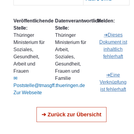
Veröffentlichende
Datenverantwortliche
Melden:
Stelle:
Stelle:
➔Dieses
Thüringer
Thüringer
Dokument ist
Ministerium für
Ministerium für
inhaltlich
Soziales,
Arbeit,
fehlerhaft
Gesundheit,
Soziales,
Arbeit und
Gesundheit,
Frauen
Frauen und
➔Eine
✉
Familie
Verknüpfung
Poststelle@tmasgff.thueringen.de
ist fehlerhaft
Zur Webseite
➔ Zurück zur Übersicht