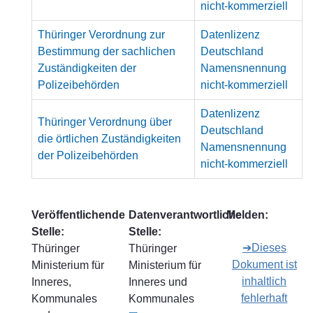
nicht-kommerziell
Thüringer Verordnung zur
Datenlizenz
Bestimmung der sachlichen
Deutschland
Zuständigkeiten der
Namensnennung
Polizeibehörden
nicht-kommerziell
Datenlizenz
Thüringer Verordnung über
Deutschland
die örtlichen Zuständigkeiten
Namensnennung
der Polizeibehörden
nicht-kommerziell
Veröffentlichende
Datenverantwortliche
Melden:
Stelle:
Stelle:
➔Dieses
Thüringer
Thüringer
Dokument ist
Ministerium für
Ministerium für
inhaltlich
Inneres,
Inneres und
fehlerhaft
Kommunales
Kommunales