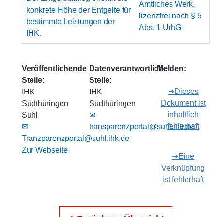
Amtliches Werk,
konkrete Höhe der Entgelte für
lizenzfrei nach § 5
bestimmte Leistungen der
Abs. 1 UrhG
IHK.
Veröffentlichende
Datenverantwortliche
Melden:
Stelle:
Stelle:
➔Dieses
IHK
IHK
Dokument ist
Südthüringen
Südthüringen
inhaltlich
Suhl
✉
fehlerhaft
✉
transparenzportal@suhl.ihk.de
Tranzparenzportal@suhl.ihk.de
Zur Webseite
➔Eine
Verknüpfung
ist fehlerhaft