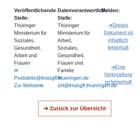
Veröffentlichende
Datenverantwortliche
Melden:
Stelle:
Stelle:
➔Dieses
Thüringer
Thüringer
Dokument ist
Ministerium für
Ministerium für
inhaltlich
Soziales,
Arbeit,
fehlerhaft
Gesundheit,
Soziales,
Arbeit und
Gesundheit,
Frauen
Frauen und
➔Eine
✉
Familie
Verknüpfung
Poststelle@tmasgff.thueringen.de
✉
ist fehlerhaft
Zur Webseite
zirt@tmasgff.thueringen.de
➔ Zurück zur Übersicht