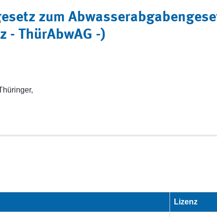
gesetz zum Abwasserabgabengeset
 - ThürAbwAG -)
Thüringer,
Lizenz