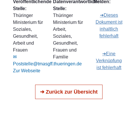
Veröffentlichende
Datenverantwortliche
Melden:
Stelle:
Stelle:
➔Dieses
Thüringer
Thüringer
Dokument ist
Ministerium für
Ministerium für
inhaltlich
Soziales,
Arbeit,
fehlerhaft
Gesundheit,
Soziales,
Arbeit und
Gesundheit,
Frauen
Frauen und
➔Eine
✉
Familie
Verknüpfung
Poststelle@tmasgff.thueringen.de
ist fehlerhaft
Zur Webseite
➔ Zurück zur Übersicht