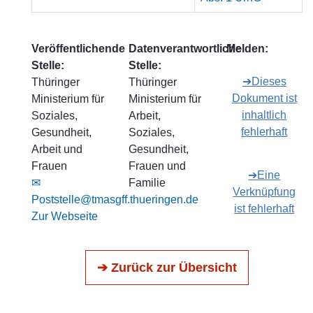
Veröffentlichende
Datenverantwortliche
Melden:
Stelle:
Stelle:
➔Dieses
Thüringer
Thüringer
Dokument ist
Ministerium für
Ministerium für
inhaltlich
Soziales,
Arbeit,
fehlerhaft
Gesundheit,
Soziales,
Arbeit und
Gesundheit,
Frauen
Frauen und
➔Eine
✉
Familie
Verknüpfung
Poststelle@tmasgff.thueringen.de
ist fehlerhaft
Zur Webseite
➔ Zurück zur Übersicht