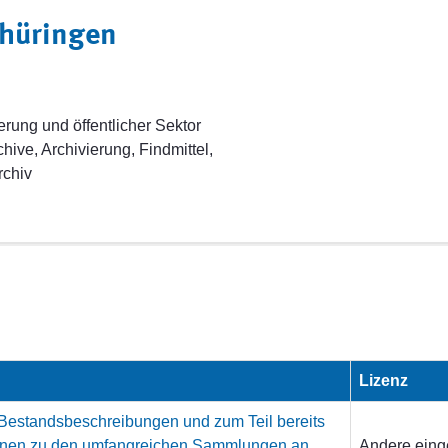
Thüringen
erung und öffentlicher Sektor
ive, Archivierung, Findmittel,
rchiv
Lizenz
 Bestandsbeschreibungen und zum Teil bereits
tionen zu den umfangreichen Sammlungen an
Andere eing