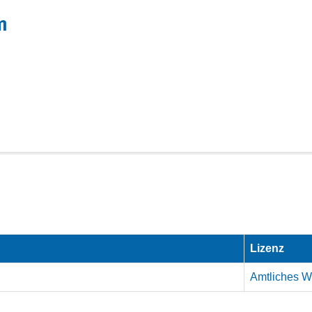
m
Lizenz
Amtliches We