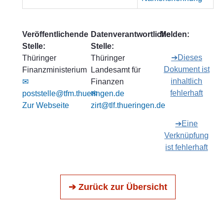
Veröffentlichende
Datenverantwortliche
Melden:
Stelle:
Stelle:
➔Dieses
Thüringer
Thüringer
Dokument ist
Finanzministerium
Landesamt für
inhaltlich
✉
Finanzen
fehlerhaft
poststelle@tfm.thueringen.de
✉
Zur Webseite
zirt@tlf.thueringen.de
➔Eine
Verknüpfung
ist fehlerhaft
➔ Zurück zur Übersicht